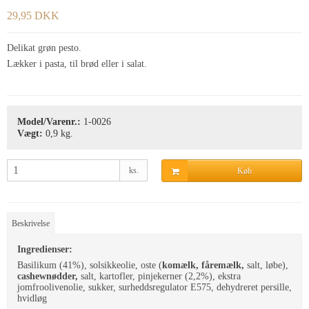
29,95 DKK
Delikat grøn pesto.
Lækker i pasta, til brød eller i salat.
Model/Varenr.:
1-0026
Vægt:
0,9
kg.
ks.
Køb
Beskrivelse
Ingredienser:
Basilikum (41%), solsikkeolie, oste (
komælk, fåremælk,
salt, løbe),
cashewnødder,
salt, kartofler, pinjekerner (2,2%), ekstra
jomfroolivenolie, sukker, surheddsregulator E575, dehydreret persille,
hvidløg