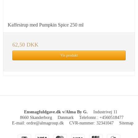
Kaffesirup med Pumpkin Spice 250 ml
62,50 DKK
Vis produkt
Ensmagfuldgave.dk v/Alma By G.
Industrivej 11
8660 Skanderborg
Danmark
Telefonnr.
:
+4560518477
E-mail
:
ordre@almagroup.dk
CVR-nummer
:
32341047
Sitemap