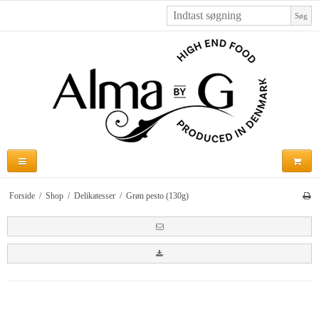
Søg
Forside
/
Shop
/
Delikatesser
/
Grøn pesto (130g)