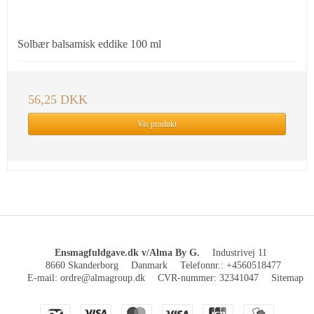
Solbær balsamisk eddike 100 ml
56,25 DKK
Vis produkt
Ensmagfuldgave.dk v/Alma By G.
Industrivej 11
8660 Skanderborg
Danmark
Telefonnr.
:
+4560518477
E-mail
:
ordre@almagroup.dk
CVR-nummer
:
32341047
Sitemap