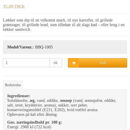
35,00 DKK
Lækker som dip til en velkomst snack, til nye kartofler, til grillede
grøntsager, til grillede brød, som tilbehør til alt slags kød – eller brug i en
lækker sandwich.
Model/Varenr.:
BBQ-1005
stk.
Køb
Beskrivelse
Ingredienser:
Solsikkeolie,
æg,
vand, eddike,
sennep
(vand, sennepsfrø, eddike,
salt, urter, krydderier, aroma)
,
sukker, sort peber,
konserveringsmiddel (E211, E202), hvid trøffel aroma.
Opbevares på køl efter åbning.
Gns. næringsindhold pr. 100 g:
Energi: 2968 kJ (722 kcal)