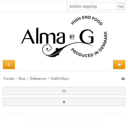
Søg
Forside
/
Shop
/
Delikatesser
/
Trøffel Mayo