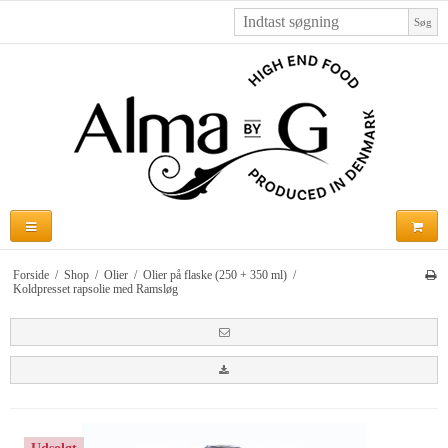
Søg
Forside
/
Shop
/
Olier
/
Olier på flaske (250 + 350 ml)
/
Koldpresset rapsolie med Ramsløg