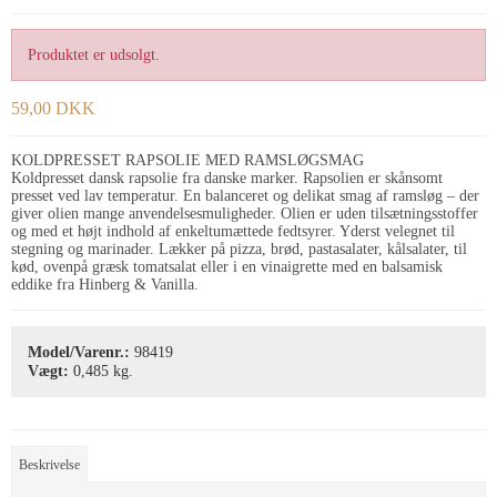
Produktet er udsolgt.
59,00 DKK
KOLDPRESSET RAPSOLIE MED RAMSLØGSMAG
Koldpresset dansk rapsolie fra danske marker. Rapsolien er skånsomt
presset ved lav temperatur. En balanceret og delikat smag af ramsløg – der
giver olien mange anvendelsesmuligheder. Olien er uden tilsætningsstoffer
og med et højt indhold af enkeltumættede fedtsyrer. Yderst velegnet til
stegning og marinader. Lækker på pizza, brød, pastasalater, kålsalater, til
kød, ovenpå græsk tomatsalat eller i en vinaigrette med en balsamisk
eddike fra Hinberg & Vanilla.
Model/Varenr.:
98419
Vægt:
0,485
kg.
Beskrivelse