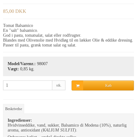
85,00 DKK
Tomat Balsamico
En "salt" balsamico.
God i pasta, tomatsalat, salat eller rodfrugter.
Blandes med Olivenolie med Hvidløg til en lækker Olie & eddike dressing.
Passer til pasta, græsk tomat salat og salat.
Model/Varenr.:
98007
Vægt:
0,85
kg.
stk.
Køb
Beskrivelse
Ingredienser:
Hvidvinseddike, vand, sukker, Balsamico di Modena (10%), naturlig
aroma, antioxidant ­
(KALIUM SULFIT).