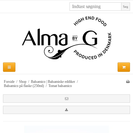
Søg
Forside
/
Shop
/
Balsamico | Balsamiske eddiker
/
Balsamico på flaske (250ml)
/
Tomat balsamico