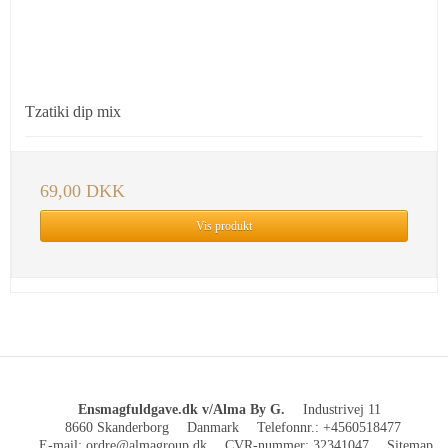
Tzatiki dip mix
69,00 DKK
Vis produkt
Ensmagfuldgave.dk v/Alma By G.
Industrivej 11
8660 Skanderborg
Danmark
Telefonnr.
:
+4560518477
E-mail
:
ordre@almagroup.dk
CVR-nummer
:
32341047
Sitemap