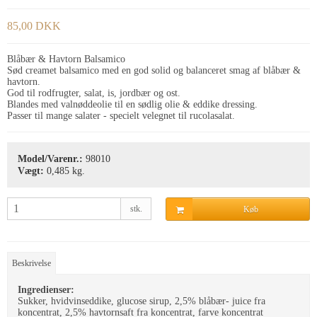
85,00 DKK
Blåbær & Havtorn Balsamico
Sød creamet balsamico med en god solid og balanceret smag af blåbær &
havtorn.
God til rodfrugter, salat, is, jordbær og ost.
Blandes med valnøddeolie til en sødlig olie & eddike dressing.
Passer til mange salater - specielt velegnet til rucolasalat.
Model/Varenr.:
98010
Vægt:
0,485
kg.
stk.
Køb
Beskrivelse
Ingredienser:
Sukker, hvidvinseddike, glucose sirup, 2,5% blåbær- juice fra
koncentrat, 2,5% havtornsaft fra koncentrat, farve koncentrat