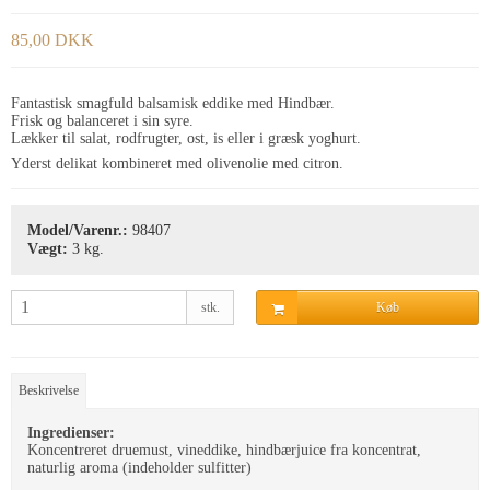
85,00 DKK
Fantastisk smagfuld balsamisk eddike med Hindbær.
Frisk og balanceret i sin syre.
Lækker til salat, rodfrugter, ost, is eller i græsk yoghurt.
Yderst delikat kombineret med olivenolie med citron.
Model/Varenr.:
98407
Vægt:
3
kg.
stk.
Køb
Beskrivelse
Ingredienser:
Koncentreret druemust, vineddike, hindbærjuice fra koncentrat,
naturlig aroma (indeholder sulfitter)