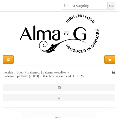
Søg
Forside
/
Shop
/
Balsamico | Balsamiske eddiker
/
Balsamico på flaske (250ml)
/
Hindbær balsamisk eddike nr 28