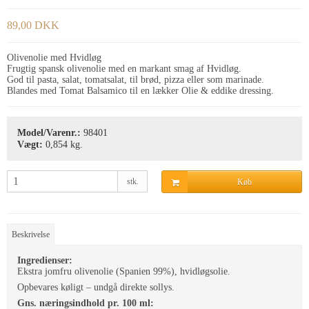
89,00 DKK
Olivenolie med Hvidløg
Frugtig spansk olivenolie med en markant smag af Hvidløg.
God til pasta, salat, tomatsalat, til brød, pizza eller som marinade.
Blandes med Tomat Balsamico til en lækker Olie & eddike dressing.
Model/Varenr.:
98401
Vægt:
0,854
kg.
stk.
Køb
Beskrivelse
Ingredienser:
Ekstra jomfru olivenolie (Spanien 99%), hvidløgsolie.
Opbevares køligt – undgå direkte sollys.
Gns. næringsindhold pr. 100 ml: