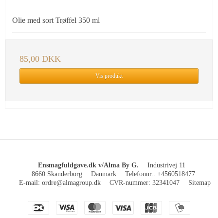
Olie med sort Trøffel 350 ml
85,00 DKK
Vis produkt
Ensmagfuldgave.dk v/Alma By G.
Industrivej 11
8660 Skanderborg
Danmark
Telefonnr.
:
+4560518477
E-mail
:
ordre@almagroup.dk
CVR-nummer
:
32341047
Sitemap