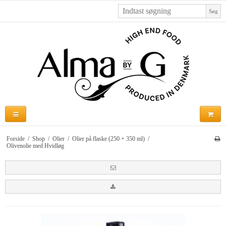
Søg
Forside
/
Shop
/
Olier
/
Olier på flaske (250 + 350 ml)
/
Olivenolie med Hvidløg