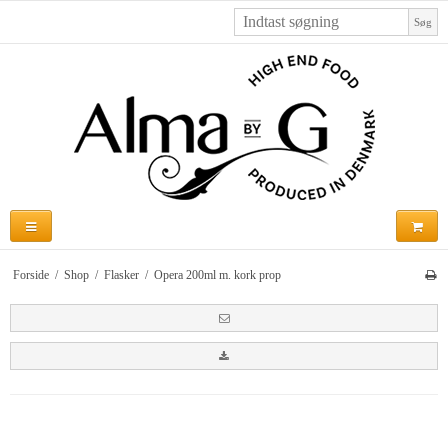
Søg
Forside
/
Shop
/
Flasker
/
Opera 200ml m. kork prop